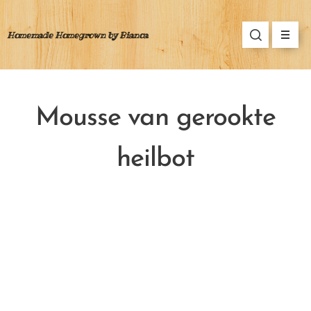
Homemade Homegrown by Bianca
Mousse van gerookte
heilbot