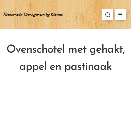
Homemade Homegrown by Bianca
Ovenschotel met gehakt,
appel en pastinaa
k