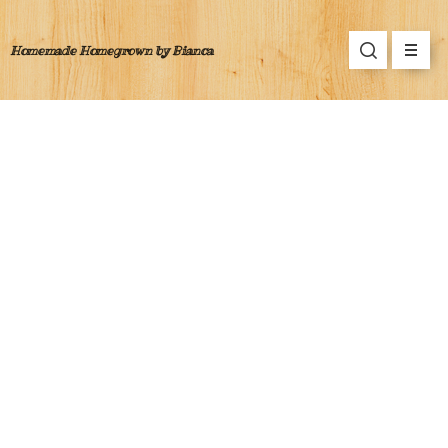
Homemade Homegrown by Bianca