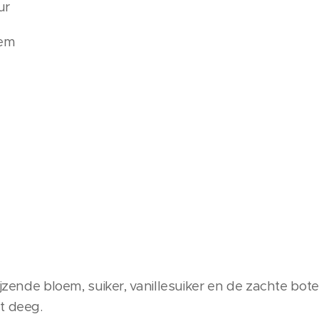
ur
oem
ijzende bloem, suiker, vanillesuiker en de zachte bote
t deeg.