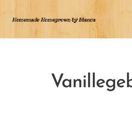
Homemade Homegrown by Bianca
Vanillege