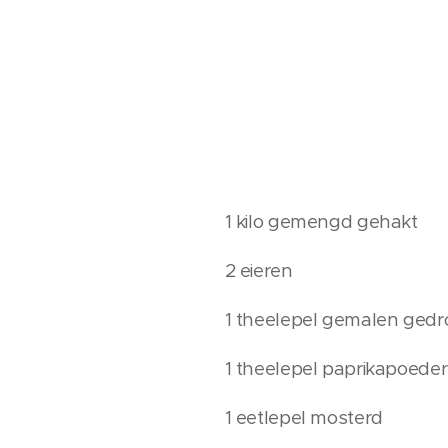
1 kilo gemengd gehakt
2 eieren
1 theelepel gemalen gedr
1 theelepel paprikapoeder
1 eetlepel mosterd