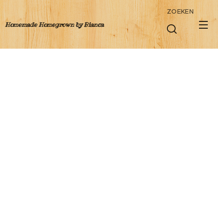
ZOEKEN
Homemade Homegrown by Bianca