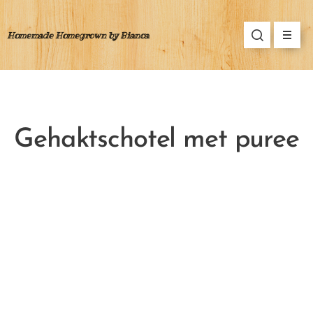
Homemade Homegrown by Bianca
Gehaktschotel met puree