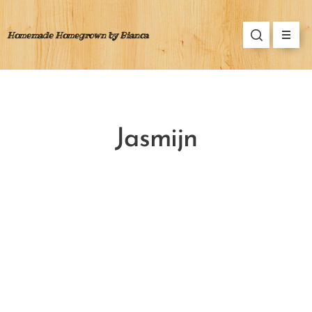
Homemade Homegrown by Bianca
Jasmijn