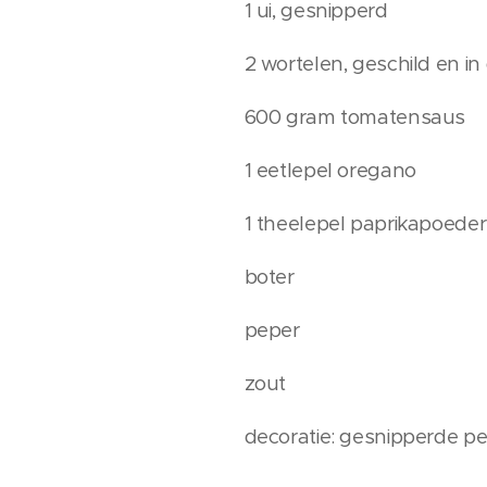
1 ui, gesnipperd
2 wortelen, geschild en i
600 gram tomatensaus
1 eetlepel oregano
1 theelepel paprikapoeder
boter
peper
zout
decoratie: gesnipperde pe