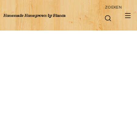
ZOEKEN
Homemade Homegrown by Bianca