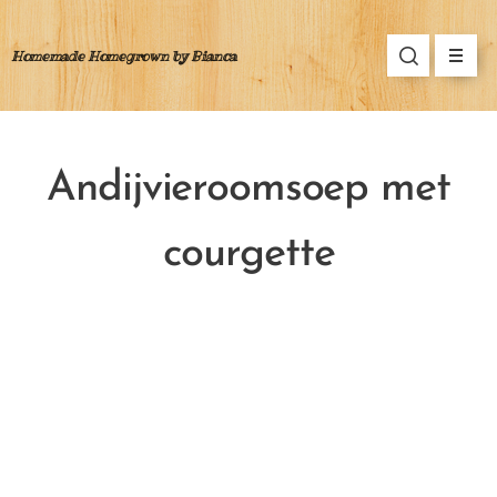
Homemade Homegrown by Bianca
Andijvieroomsoep met
courgette