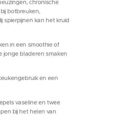
kneuzingen, chronische
bij botbreuken,
 spierpijnen kan het kruid
ken in een smoothie of
De jonge bladeren smaken
 keukengebruik en een
lepels vaseline en twee
pen bij het helen van