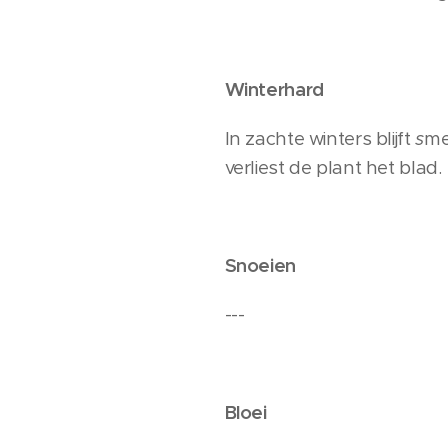
Winterhard
In zachte winters blijft
s
me
verliest de plant het blad.
Snoeien
---
Bloei