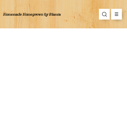
Homemade Homegrown by Bianca