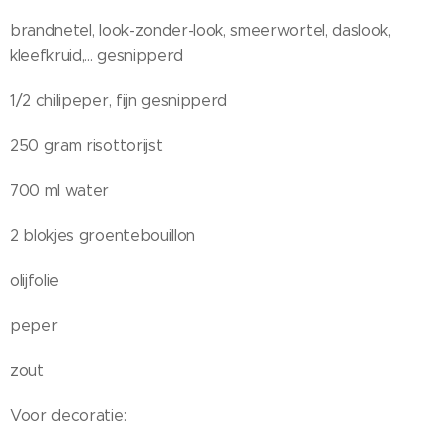
brandnetel, look-zonder-look, smeerwortel, daslook,
kleefkruid,... gesnipperd
1/2 chilipeper, fijn gesnipperd
250 gram risottorijst
700 ml water
2 blokjes groentebouillon
olijfolie
peper
zout
Voor decoratie: