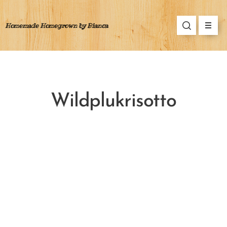
Homemade Homegrown by Bianca
Wildplukrisotto