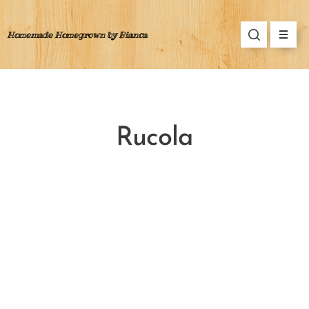
Homemade Homegrown by Bianca
Rucola