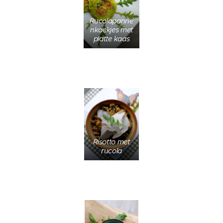
Rucolapanne
nkoekjes met
platte kaas
Risotto met
rucola