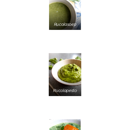
Rucolasoep
Rucolapesto