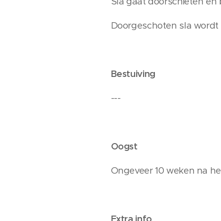
Sla gaat doorschieten en b
Doorgeschoten sla wordt n
Bestuiving
---
Oogst
Ongeveer 10 weken na het 
Extra info