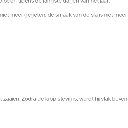
loeien tijdens de langste dagen van het jaar.
iet meer gegeten, de smaak van de sla is niet meer
zaaien. Zodra de krop stevig is, wordt hij vlak bov