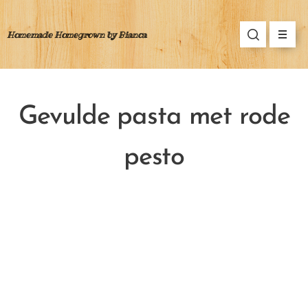
Homemade Homegrown by Bianca
Gevulde pasta met rode
pesto