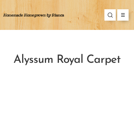
Homemade Homegrown by Bianca
Alyssum Royal Carpet