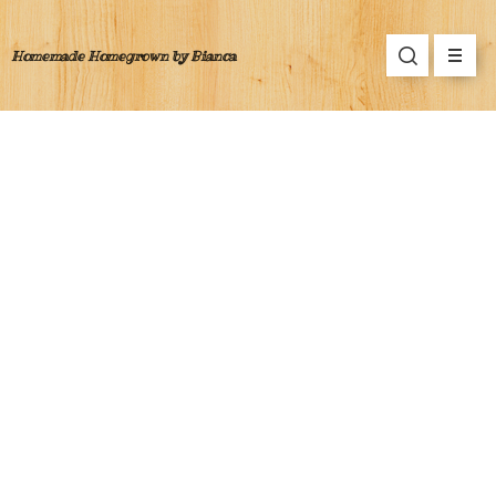
Homemade Homegrown by Bianca