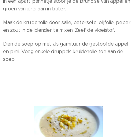
In een apart pannetje stoof je de brunoise van appel en
groen van prei aan in boter.
Maak de kruidenolie door salie, peterselie, olijfolie, peper
en zout in de blender te mixen. Zeef de vloeistof.
Dien de soep op met als garnituur de gestoofde appel
en prei. Voeg enkele druppels kruidenolie toe aan de
soep.