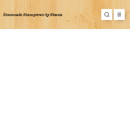
Homemade Homegrown by Bianca