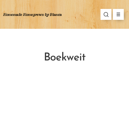
Homemade Homegrown by Bianca
Boekweit