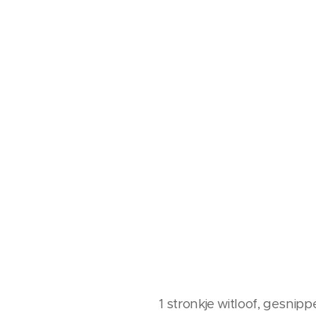
1 stronkje witloof, gesnip