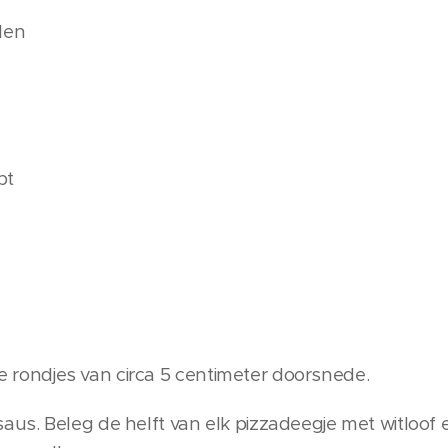
den
pt
jke rondjes van circa 5 centimeter doorsnede.
s. Beleg de helft van elk pizzadeegje met witloof 