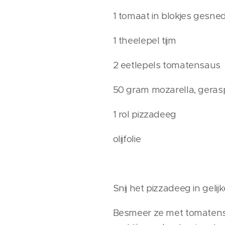
1 tomaat in blokjes gesne
1 theelepel tijm
2 eetlepels tomatensaus
50 gram mozarella, geras
1 rol pizzadeeg
olijfolie
Snij het pizzadeeg in geli
Besmeer ze met tomatensau