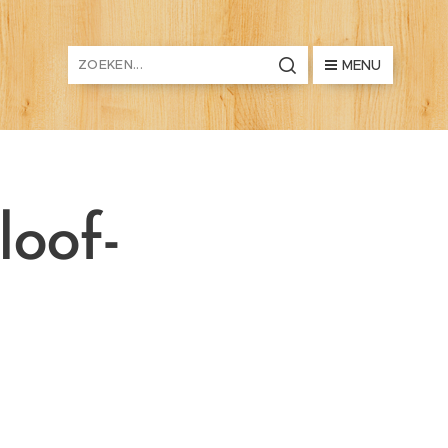
MENU
loof-