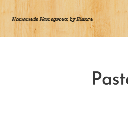
Homemade Homegrown by Bianca
Past