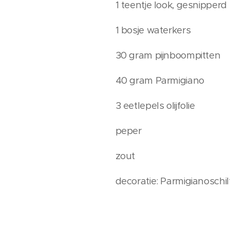
1 teentje look, gesnipperd
1 bosje waterkers
30 gram pijnboompitten
40 gram Parmigiano
3 eetlepels olijfolie
peper
zout
decoratie: Parmigianoschi