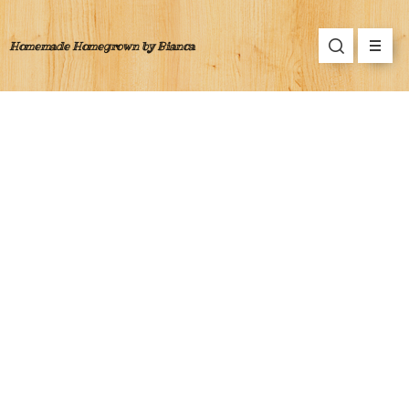
Homemade Homegrown by Bianca