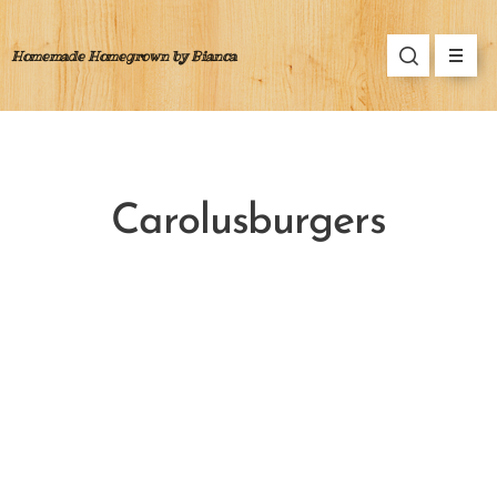
Homemade Homegrown by Bianca
Carolusburgers