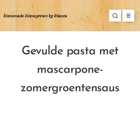
Homemade Homegrown by Bianca
Gevulde pasta met
mascarpone-
zomergroentensaus