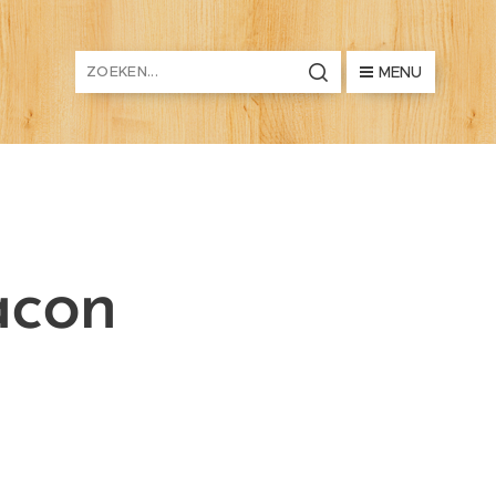
MENU
acon