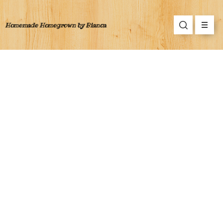
Homemade Homegrown by Bianca