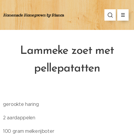
Homemade Homegrown by Bianca
Lammeke zoet met
pellepatatten
gerookte haring
2 aardappelen
100 gram melkerijboter