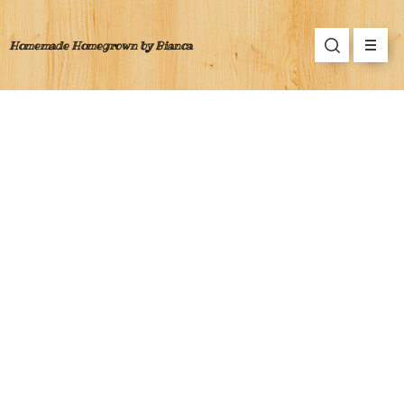
Homemade Homegrown by Bianca