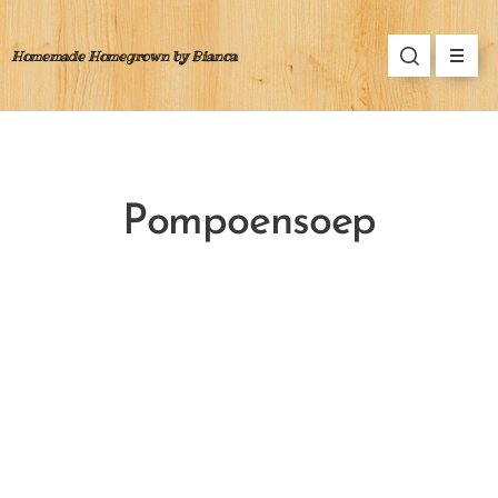
Homemade Homegrown by Bianca
Pompoensoep