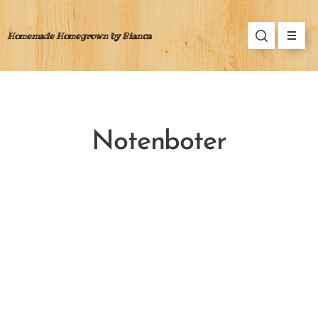
Homemade Homegrown by Bianca
Notenboter