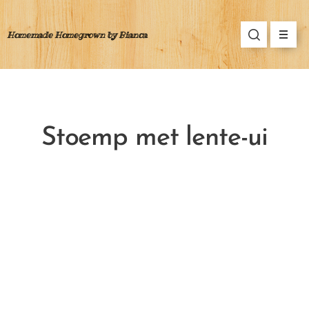
Homemade Homegrown by Bianca
Stoemp met lente-ui