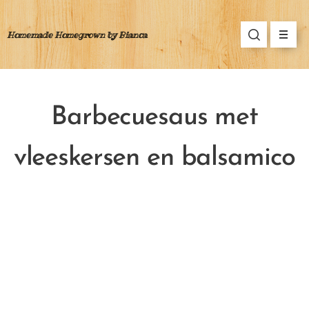
Homemade Homegrown by Bianca
Barbecuesaus met
vleeskersen en balsamico