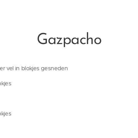
Gazpacho
er vel in blokjes gesneden
okjes
okjes