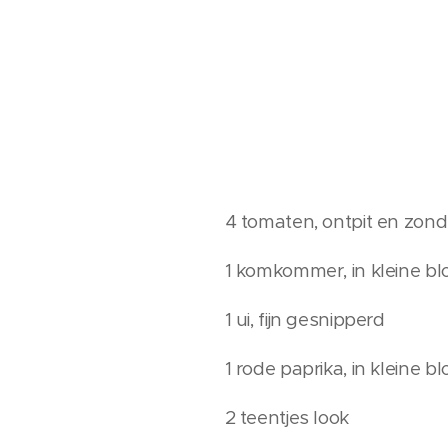
4 tomaten, ontpit en zond
1 komkommer, in kleine bl
1 ui, fijn gesnipperd
1 rode paprika, in kleine bl
2 teentjes look