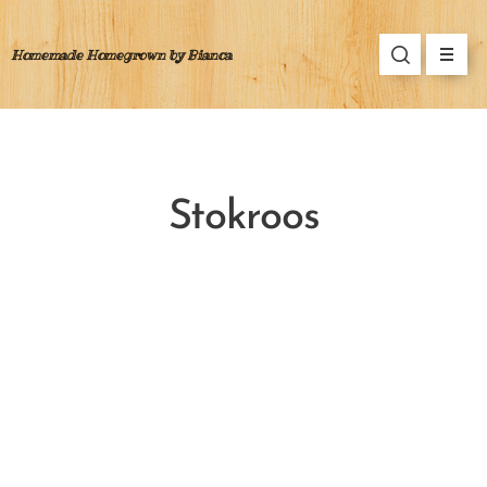
Homemade Homegrown by Bianca
Stokroos