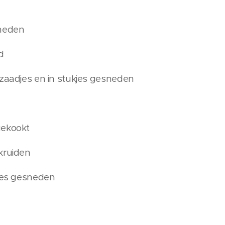
sneden
d
 zaadjes en in stukjes gesneden
gekookt
kruiden
kjes gesneden