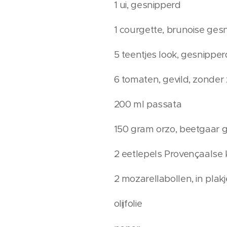
1 ui, gesnipperd
1 courgette, brunoise ge
5 teentjes look, gesnipper
6 tomaten, gevild, zonder
200 ml passata
150 gram orzo, beetgaar 
2 eetlepels Provençaalse 
2 mozarellabollen, in pla
olijfolie