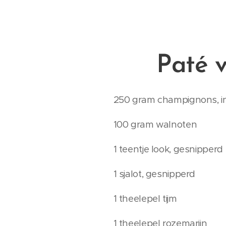
Paté 
250 gram champignons, in
100 gram walnoten
1 teentje look, gesnipperd
1 sjalot, gesnipperd
1 theelepel tijm
1 theelepel rozemarijn