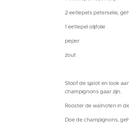
2 eetlepels peterselie, ge
1 eetlepel olijfolie
peper
zout
Stoof de sjalot en look aan
champignons gaar zijn.
Rooster de walnoten in d
Doe de champignons, geha