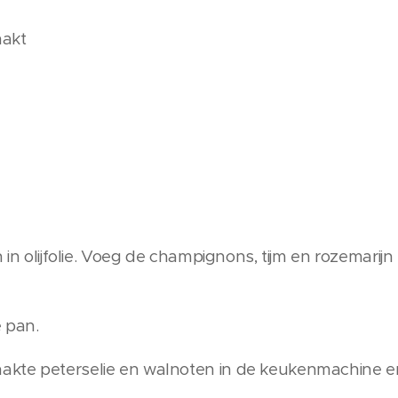
hakt
 in olijfolie. Voeg de champignons, tijm en rozemarijn 
e pan.
kte peterselie en walnoten in de keukenmachine en