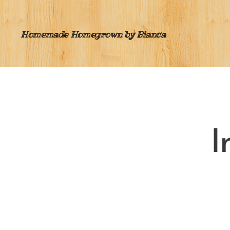
Homemade Homegrown by Bianca
I