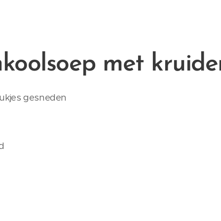
koolsoep met kruide
tukjes gesneden
d