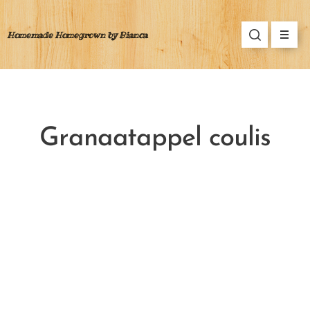
Homemade Homegrown by Bianca
Granaatappel coulis