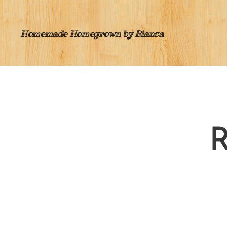
Homemade Homegrown by Bianca
R