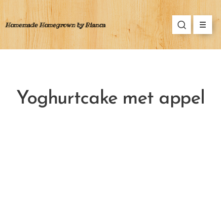
Homemade Homegrown by Bianca
Yoghurtcake met appel