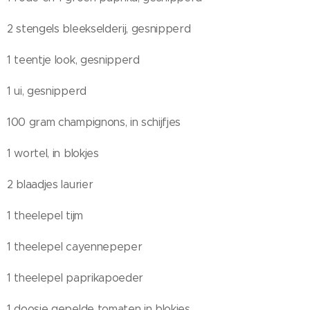
2 stengels bleekselderij, gesnipperd
1 teentje look, gesnipperd
1 ui, gesnipperd
100 gram champignons, in schijfjes
1 wortel, in blokjes
2 blaadjes laurier
1 theelepel tijm
1 theelepel cayennepeper
1 theelepel paprikapoeder
1 doosje gepelde tomaten in blokjes