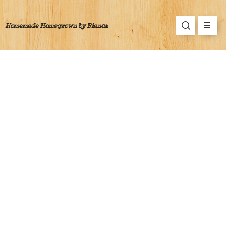
Homemade Homegrown by Bianca