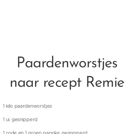
Paardenworstjes
naar recept Remie
1 kilo paardenworstjes
1 ui, gesnipperd
1 rode en 1 groen paprika, gesnipperd