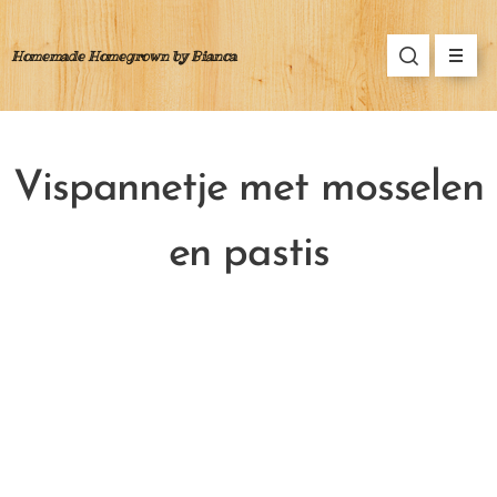
Homemade Homegrown by Bianca
Vispannetje met mosselen
en pastis