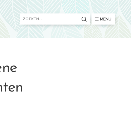
MENU
ene
hten