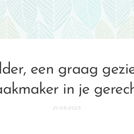
lder, een graag gezi
akmaker in je gerec
21-09-2025