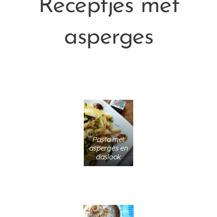
Receptjes met
asperges
Pasta met
asperges en
daslook