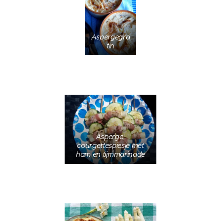
Aspergegra
tin
Asperge-
courgettespiesje met
ham en tijmmarinade