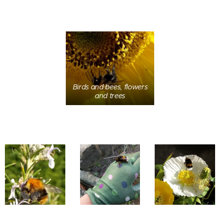
Birds and bees, flowers
and trees