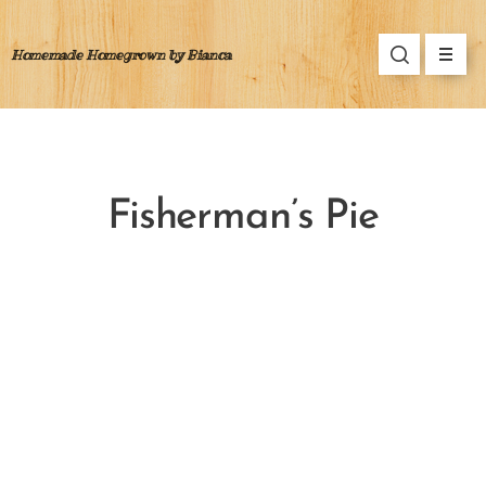
Homemade Homegrown by Bianca
Fisherman’s Pie